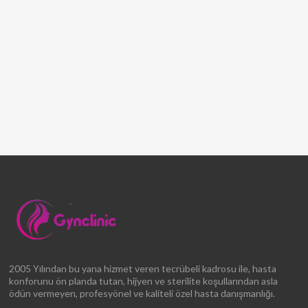
2005 Yılından bu yana hizmet veren tecrübeli kadrosu ile, hasta
konforunu ön planda tutan, hijyen ve sterilite koşullarından asla
ödün vermeyen, profesyönel ve kaliteli özel hasta danışmanlığı.